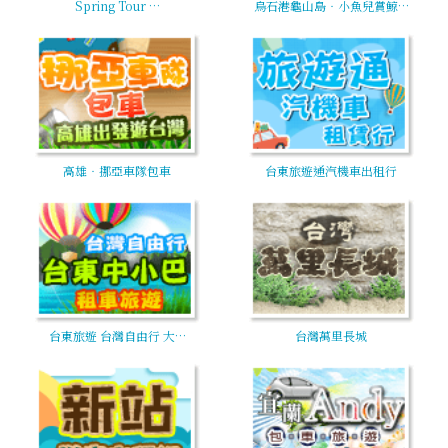
Spring Tour …
烏石港龜山島‧小魚兒賞鯨…
高雄‧挪亞車隊包車
台東旅遊通汽機車出租行
台東旅遊 台灣自由行 大…
台灣萬里長城