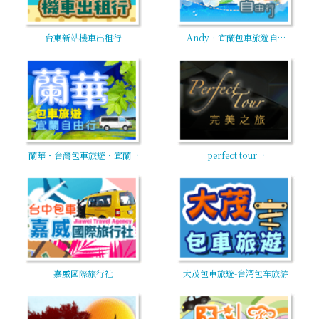
台東新站機車出租行
Andy‧宜蘭包車旅遊自…
蘭華・台灣包車旅遊・宜蘭…
perfect tour…
嘉威國際旅行社
大茂包車旅遊-台湾包车旅游