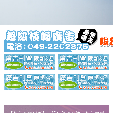
【達仁在地店家】‧達仁旅遊交通‧達仁包車