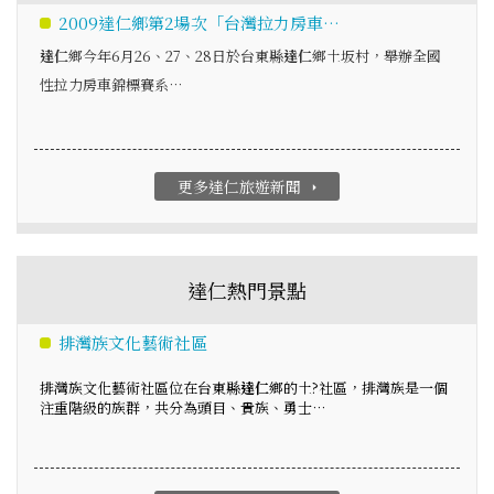
2009達仁鄉第2場次「台灣拉力房車…
達仁
鄉今年6月26、27、28日於台東縣
達仁
鄉土坂村，舉辦全國
性拉力房車錦標賽系…
更多達仁旅遊新聞
arrow_right
達仁熱門景點
排灣族文化藝術社區
排灣族文化藝術社區位在台東縣
達仁
鄉的土?社區，排灣族是一個
注重階級的族群，共分為頭目、貴族、勇士…