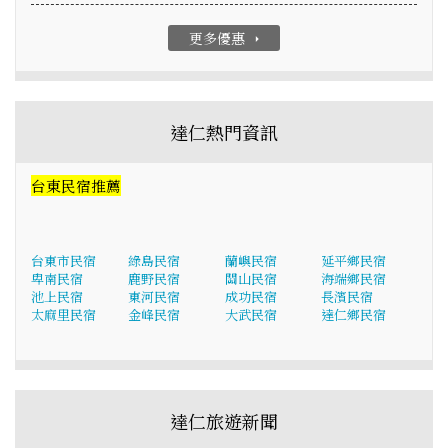
更多優惠
arrow_right
達仁熱門資訊
台東民宿推薦
台東市民宿
綠島民宿
蘭嶼民宿
延平鄉民宿
卑南民宿
鹿野民宿
關山民宿
海端鄉民宿
池上民宿
東河民宿
成功民宿
長濱民宿
太麻里民宿
金峰民宿
大武民宿
達仁鄉民宿
達仁旅遊新聞