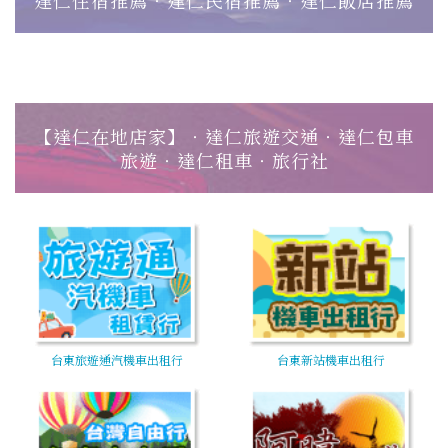
【達仁在地店家】‧達仁旅遊交通‧達仁包車
旅遊‧達仁租車‧旅行社
台東旅遊通汽機車出租行
台東新站機車出租行